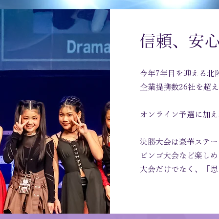
​信頼、安
​今年7年目を迎える北陸
企業提携数26社を超
​オンライン予選に加
決勝大会は豪華ステー
ビンゴ大会など楽しめ
​大会だけでなく、「