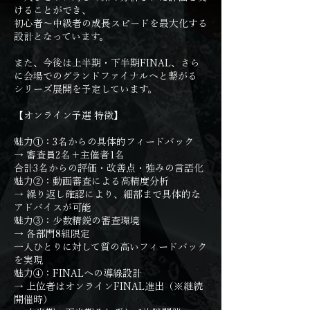
けることができ、
初心者〜中級者の成長スピードを最大化する
設計となっています。
また、今後は上半期・下半期FINAL、さら
に会場でのグランドファイナルへと繋がる
シリーズ展開を予定しています。
【オンライン予選 特徴】
魅力①：3名からの具体的フィードバック
→ 審査員2名＋主催者1名
合計3名からの評価・改善点・強みの言語化
魅力②：動画審査による高精度分析
→ 繰り返し確認により、細部まで具体的な
アドバイスが可能
魅力③：少数精鋭の審査環境
→ 各部門8組限定
一人ひとりに対して質の高いフィードバック
を実現
魅力④：FINALへの導線設計
→ 上位者はオンラインFINAL進出（※継続
開催時）