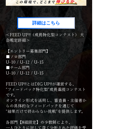
詳細はこちら
＜FEED UP!!（成長特化型コンテスト） 大
会規定詳細＞
【エントリー募集部門】
■ソロ部門
U-10 / U-12 / U-15
■チーム部門
U-10 / U-12 / U-15
FEED UP!!とはDIG UP!!が運営する、
“フィードバック特化型”成長重視コンテスト
です。
オンライン形式を活用し、審査員・主催者か
らの具体的なフィードバックを通じて
“結果だけで終わらない挑戦”を提供します。
各部門【8組限定】の少数制により、
一人ひとりに対して深く分析された評価を受