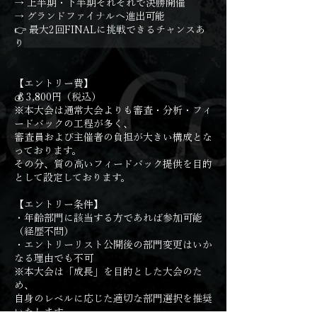
→ 上半期・下半期それぞれで決勝開催
→ グランドファイナルへ進出可能
👉 最大2回FINALに挑戦できるチャンスあ
り
【エントリー費】
💰 3,800円（税込）
※本大会は通常大会よりも審査・分析・フィ
ードバックの工程が多く、
審査員および主催者の負担が大きい構成とな
っております。
その分、質の高いフィードバック提供を目的
として設定しております。
【エントリー条件】
・年齢部門に該当する方であれば参加可能
（経歴不問）
・エントリーリスト公開後の部門変更はいか
なる理由でも不可
※本大会は「成長」を目的とした大会のた
め、
自身のレベルに応じた適切な部門選択を推奨
いたします。