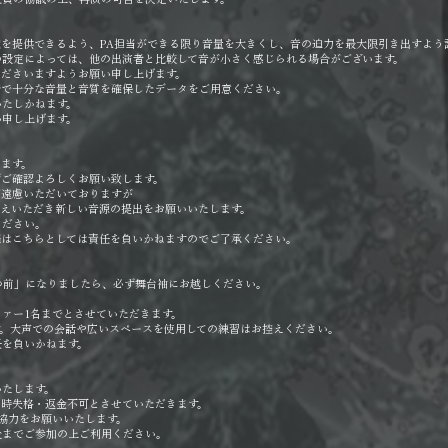
を提供できるよう、PA担当ができる限り音量を大きくし、音の迫力を最大限引き出すよう
の設定によっては、他の出演者と比較して音が小さく感じられる場合がございます。
くださいますようお願い申し上げます。
階で十分な音量と音質を確保したデータをご用意ください。
いたしかねます。
い申し上げます。
ます。
ずご確認よろしくお願い致します。
ご遠慮いただいておりますが
えいただき新しい音源の提出をお願いいたします。
ください。
際はこちらとしては責任を負いかねますのでご了承ください。
つ前」になりましたら、必ず舞台袖にお越しください。
ァー1名までとさせていただきます。
す。大声での会話や広いスペースを使用しての練習はお控えください。
任を負いかねます。
いたします。
即時失格・返金不可とさせていただきます。
協力をお願いいたします。
後までご参加の上ご利用ください。