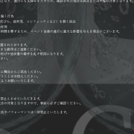
因となり、進行にも支障をきたすため、確認された場合は減点または失格の対象となります
に描く行為
、花びら、紙吹雪、コンフェッティなど）を撒く演出
の使用
に時間を要するため、イベント全体の進行に重大な影響を与える場合がございます。
置されております。
大きな動作はご遠慮ください。
の妨げや他演者の集中を乱す原因になります。
ださい。
かに舞台からご退出ください。
行うことはお控えください。
るようお願いいたします。
て禁止とさせていただきます。
減点の対象となりますので、事前に必ずご確認ください。
演出やパフォーマンスは一切禁止といたします。