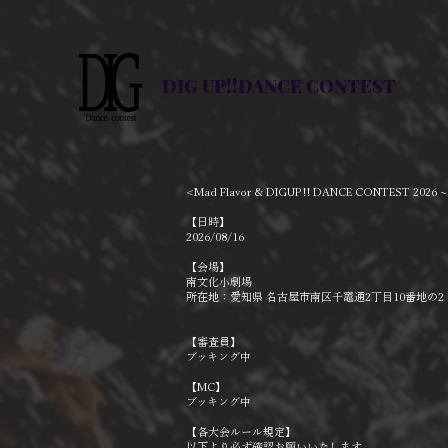
DIG UP!!DANCE CONTEST
<Mad Flavor & DIGUP!! DANCE CONTEST 202
【日時】
2026/08/16
【会場】
南文化小劇場
所在地
：愛知県 名古屋市南区千竈通2丁目10番地の2
【審査員】
ブッキング中
【MC】
ブッキング中
【各大会ルール規定】
以下より必ず確認お願いいたします。