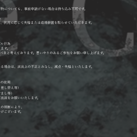
営物についても、事前申請がない場合は持ち込み不可です。
為
は、状況に応じて失格または退場措置を取らせていただきます。
ブル行為
ります。
べきと考えております。思いやりのあるご参加をお願い申し上げます。
なる場合は、演出上の不正とみなし、減点・失格といたします。
装の使用
・差し替え等）
すまし等）
ご出演をお願いいたします。
員の判断により、
がございます。