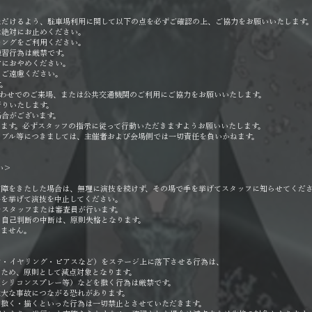
ただけるよう、駐車場利用に関して以下の点を必ずご確認の上、ご協力をお願いいたします
は絶対にお止めください。
ングをご利用ください。
練習行為は厳禁です。
におやめください。
もご遠慮ください。
。
わせでのご来場、または公共交通機関のご利用にご協力をお願いいたします。
断りいたします。
合がございます。
ます。必ずスタッフの指示に従って行動いただきますようお願いいたします。
ラブル等につきましては、主催者および会場側では一切責任を負いかねます。
い＞
支障をきたした場合は、無理に演技を続けず、その場で手を挙げてスタッフに知らせてくだ
手を挙げて演技を中止してください。
をスタッフまたは審査員が行います。
る自己判断の中断は、原則失格となります。
いません。
ン・イヤリング・ピアスなど）をステージ上に落下させる行為は、
ため、原則として減点対象となります。
（シリコンスプレー等）などを撒く行為は厳禁です。
重大な事故につながる恐れがあります。
・撒く・描くといった行為は一切禁止とさせていただきます。