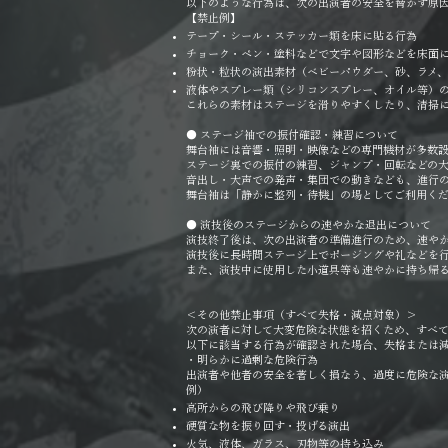
以下のような行為は、次の出演者の安全を脅かす原
【禁止例】
テープ・シール・ステッカー類を床に貼る行為
チョーク・ペン・塗料などで文字や図形などを床面
粉状・粒状の演出素材（ベビーパウダー、砂、ラメ
液体やスプレー類（シリコンスプレー、オイル等）
これらの素材はステージを滑りやすくしたり、清掃
● ステージ袖での振付確認・練習について
舞台袖には音響・照明・映像などの専門機材が多数設
ステージ裏での振付の練習、ジャンプ・回転などの
音出し・大声での発声・集団での動きなども、進行
舞台袖は「静かに整列・待機」の場としてご利用く
● 演技後のステージからの速やかな退出について
演技終了後は、次の出演者の準備進行のため、速や
演技後に長時間ステージ上でポージングや礼などを
また、演技中に使用した小道具等も速やかに持ち帰
＜その他禁止事項（すべて失格・減点対象）＞
次の演者に対して大変危険な状態を招くため、すべ
以下に該当する行為が確認された場合、失格または
・明らかに過剰な危険行為
出演者や他者の安全を著しく損なう、過度に危険な
例）
高所からの飛び降りや飛び乗り
硬質な物を振り回す・投げる演出
火気、液体、ガラス、刃物等の持ち込み