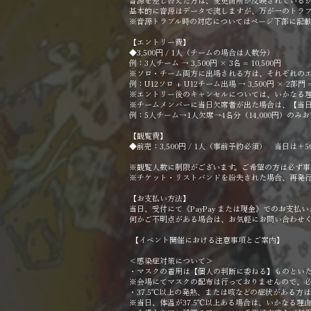
音源を差し替えた方は、変更箇所が反映されている
基本的に音源はデータで流しますが、万が一のトラブ
※音源トラブル時の対応についてはページ下部に記
【エントリー費】
◆3,500円 / 1人（チームの場合は人数分）
例：3人チーム → 3,500円 × 3名 = 10,500円
※ソロ・チーム両方に出場される方は、それぞれの
例：U12ソロ + U12チーム出場 → 3,500円 × 2部門 =
※エントリー後のキャンセルについては、いかなる
※チームメンバーに当日欠席者が出た場合は、【当
例：5人チーム→1人欠席→4名分（14,000円）のみ
【観覧費】
◆前売：3,500円 / 1人（事前予約必須）
当日は＋50
※観覧人数に制限がございます。ご希望の方は必ず事
※チケット・リストバンドを紛失された場合、再発
【お支払い方法】
当日、受付にて《PayPay または現金》でのお支払
何かご不明点がある場合は、お気軽にお問い合わせ
【イベント開催における注意事項とご案内】
＜感染症対策について＞
・マスクの着用は【個人の判断に委ねる】ものとい
※会場にてマスクの配布は行っておりませんので、
・37.5℃以上の発熱、または咳などの症状がある方
※当日、体温が37.5℃以上ある場合は、いかなる理