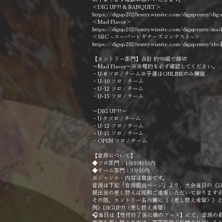
＜DIG UP!! & BANQUET＞
https://digup2020entry.wixsite.com/digupentry/di
＜Mad Flavor＞
https://digup2020entry.wixsite.com/digupentry/ma
＜SBC ~スーパービギナーズコンテスト~＞
https://digup2020entry.wixsite.com/digupentry/s
【エントリー部門】合計 約90組で締切
〜Mad Flavor〜※※規約を必ず確認してください。
・U-8 ソロ / チーム※予選はONLINEのみ開催
・U-10 ソロ / チーム
・U-12 ソロ / チーム
・U-15 ソロ / チーム
〜DIG UP!!〜
・U-9 ソロ / チーム
・U-12 ソロ / チーム
・U-15 ソロ / チーム
・OPEN ソロ / チーム
【音源について】
◆ソロ部門：1分30秒以内
◆チーム部門：3分以内
※ジャンル・内容は自由です。
音源は下記「音源提出ページ」より、大会当日の《5
提出後の差し替えは原則ご遠慮いただいております
その際、エントリー名の横に《（差し替え希望）》
例）DIGUP!!（差し替え希望）
🎧当日は【受付終了後に横のブース】にて、音源の