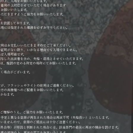
用の上、入場をお願いいたします。
を着用の上対応させていただく場合があります
をお願いいたします。
いただきますようご協力をお願いいたします。
す。
を設置しております。
退場には指定された導線を必ずお守りください。
費用はお支払いいただきますのでご了承ください。
の証明がない限り、いかなる理由でも入場できません。
れば入場可能です。
関与した出演者を含め、失格・退場とさせていただきます。
は、施設の定める所定の場所にてお願いいたします。
い。
く場合がございます。
すが、フラッシュやライトの使用はご遠慮ください。
の方の肖像権へのご配慮をお願いいたします。
かねます。
ご理解のうえ、ご協力をお願いいたします。
、予定と異なる音源が再生された場合は再演不可（失格扱い）といたします。
行いませんので、音源のご提出には十分ご注意ください。
不具合等）が原因と判断された場合には、該当部門の最後に再演の機会を設けます。
査員の協議の上、再演の可否を決定いたします。