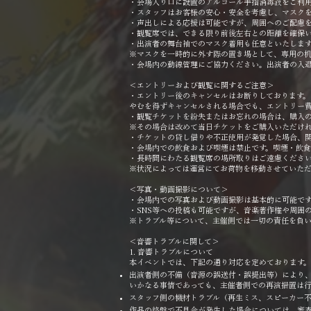
・会場入り口に設置のアルコール手指消毒液をご利
・スタッフはお客様の安心・安全を考慮し、マスク
・声出しによる応援は可能ですが、周囲へのご配慮
・観覧席では、できる限り前後左右との距離を確保
・出演者の舞台袖でのマスク着用も任意といたしま
※マスクを一時的に外す際の置き場として、専用の机
・会場内の動線管理にご協力ください。出演者の入
＜エントリーおよび観覧に関するご注意＞
・エントリー後のキャンセルはお断りしております。
やむを得ずキャンセルされる場合でも、エントリー
・観覧チケットを紛失またはお忘れの場合は、購入
※その場合は改めて当日チケットをご購入いただけ
・チケットの貸し借りや不正使用が発覚した場合、
・会場内での飲食および喫煙は禁止です。喫煙・飲食
・長時間にわたる観覧席の場所取りはご遠慮くださ
※状況によっては運営にてお荷物を移動させていただ
＜写真・動画撮影について＞
・会場内での写真および動画撮影は基本的に可能で
・SNS等への投稿も可能ですが、音楽著作権や周囲
※トラブル等について、主催側では一切の責任を負い
＜音響トラブルに関して＞
1. 音響トラブルについて
本イベントでは、下記の通り対応を定めております。
出演者側の不備（音源の誤送付・誤提出等）により
いかなる事情であっても、主催者側での再演措置は
スタッフ側の機材トラブル（再生ミス、スピーカー
作品の終盤で不具合が発生した場合については、審