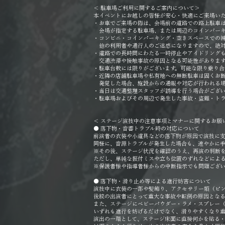
＜ 駐車場ご利用に関するご案内について＞
本イベントにお越しの皆様が安心・快適にご来場い
・お車でご来場の際は、会場前の道路での路上駐車
会場が指定する駐車場、または周辺のコインパーキ
・コンビニ・コインパーキング・空きスペースでの
他の利用者や通行人のご迷惑になりますので、絶対
・道路での長時間にわたる一時停止やアイドリング
交通渋滞や接触事故の原因となる可能性があります
・駐車台数には限りがございます。可能な限り乗り合
・近隣の店舗駐車場や私有地への無断駐車は固くお
発覚した場合、施設からの通報や対応が行われる場
・当日は交通整理スタッフが誘導を行う場合がござい
・駐車場およびその周辺で発生した事故・盗難・ト
＜ ステージ演技中の注意事項とマナーに関するお願
● 落下物・音響トラブル時の対応について
前演者の衣装や小道具などの落下物が原因で演技に
同様に、音源トラブルが発生した場合も、速やかに
※その後、ステージ状況を確認のうえ、再演の判断
ただし、単純な振付ミスや立ち位置のずれなどによ
※保護者様や指導者様からの中断指示でも問題ござ
● 落下物・滑り止め等による進行妨害について
演技中に衣装の一部や髪飾り、アクセサリー類（ピ
後続の出演者にとって重大な事故や転倒の原因となる
また、ステージにベビーパウダー・ラメ・スプレー
いずれも進行を妨げるだけでなく、滑りやすくなり
演出の一環として、ステージ床面に直接何かを貼る