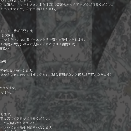
か必ずご確認ください。
ルに備え、スマートフォンまたはCDで音源のバックアップをご持参ください。
載がありますので、必ずご確認ください。
エントリー費が必要です。
 7,000円
理由でもキャンセル費（＝エントリー費）が発生いたします。
日の出場人数分】のみお支払いいただければ結構です。
お支払い
0円
前予約をお願いします。
行はできませんのでご注意ください（購入証明がないと再入場不可となります）
いとなります。
ください。
たします。
必要に応じて各自でご持参ください。
は、ご入場いただけません。
由においても入場をお断りいたします。