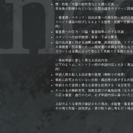
煙・粉塵・大量の紙吹雪などを撒く行為
安全性が担保されていない大型小道具やステージ設
・審査員・スタッフ・他出演者への威圧的・迷惑行
イベント運営の妨げとなるような態度・言動・行動
例）
審査員への圧力・口論・審査結果に対する抗議
スタッフへの指示無視・暴言・不当な要求
他の出演者に対する過剰な威嚇、排除的言動、トラ
※保護者・引率者・チーム関係者の言動も対象とな
イベントは全員にとって安心して挑戦できる場である
・事前申請と著しく異なる演出内容
以下のように、エントリー時の申請内容と大きく異
例）
申請人数を超える出演者の登壇（無断での増員）
事前に許可されていない衣装・露出度の高すぎる衣
申請された音源と異なる音源を使用する（当日変更
チーム名の無断変更、複数名義での重複出場（なり
公正な審査・進行のため、必ず申請内容に基づいた
上記のような事例が確認された場合、主催者・審査
その場で失格・演技停止・賞の取り消し等を行う場合