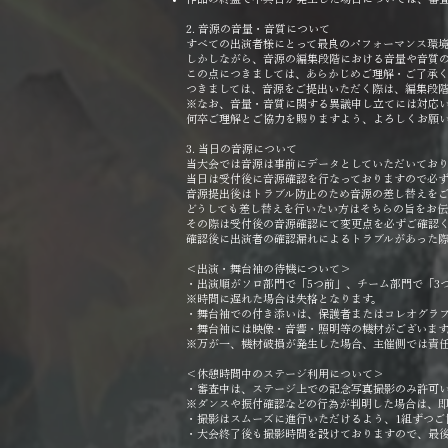
2. 音源の音量・音質について
すべての出演者様にとって最良のパフォーマンス環境
しかしながら、音源の編集段階における音量や音質
この点につきましては、あらかじめご理解・ご了承
つきましては、音源をご提出いただく際は、編集段
※なお、音量・音質に関する異議申し立てには対応
何卒ご理解とご協力を賜りますよう、よろしくお願
3. 当日の音源について
当大会では音源は事前にデータとしていただいており
当日は受付後に音源確認を行なっておりますので必
音源提出後はトラブル防止のため音源の差し替えを
どうしても差し替えを行いたい方はそちらの旨をお伝
その際は受付後の音源確認にて変更点を必ずご確認
確認後に出演者の確認漏れによるトラブルがあった
＜出演・舞台袖の待機について＞
・出演順がソロ部門で「5つ前」、チーム部門で「3
※時間に遅れた場合は失格となります。
・舞台袖での付き添いは、保護者またはコレオグラフ
・舞台袖には映像・音響・照明等の機材がございま
※万が一、機材破損が発生した場合、主催側では責
＜休憩時間中のステージ利用について＞
・審査中は、ステージ上での記念写真撮影のみ許可
※ダンスや振付確認などの行為が判明した場合は、
・撮影はスムーズに進行いただけるよう、1組ずつご
・大会終了後も撮影時間を設けておりますので、最